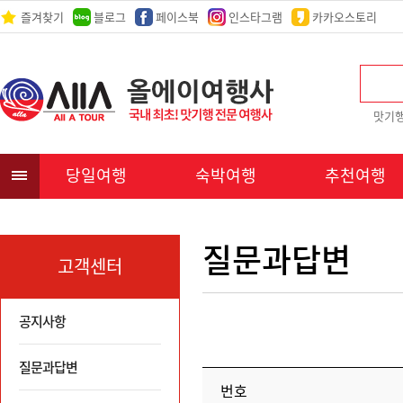
즐겨찾기
블로그
페이스북
인스타그램
카카오스토리
맛기
당일여행
숙박여행
추천여행
질문과답변
고객센터
공지사항
질문과답변
번호